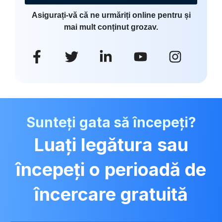
Asigurați-vă că ne urmăriți online pentru și
mai mult conținut grozav.
Sunteți gata să începeți?
Luați legătura sau
începeți o perioadă de
încercare gratuită