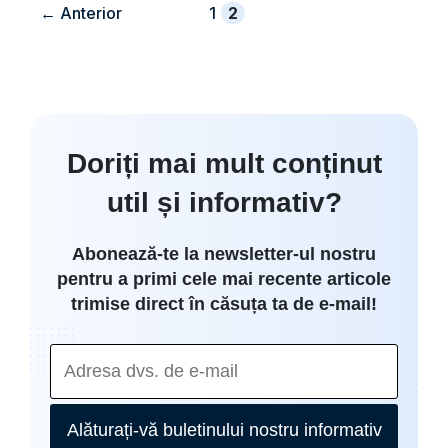
Pagina
Pagina
←
Anterior
1
2
Doriți mai mult conținut
util și informativ?
Abonează-te la newsletter-ul nostru
pentru a primi cele mai recente articole
trimise direct în căsuța ta de e-mail!
Alăturați-vă buletinului nostru informativ