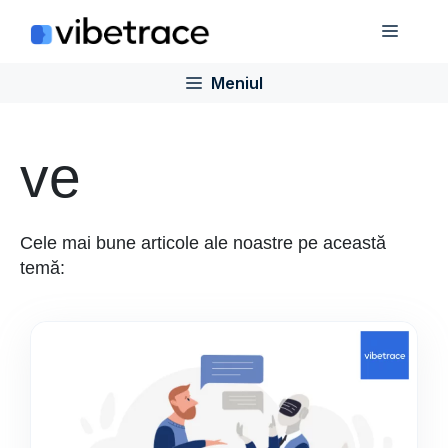
Sari
Meniu
la
conținut
Meniul
ve
Cele mai bune articole ale noastre pe această
temă: