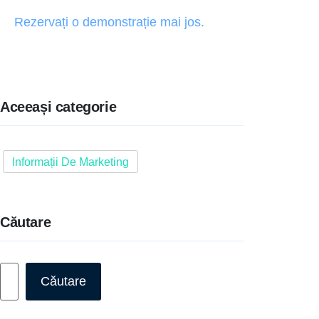
Rezervați o demonstrație mai jos.
Aceeași categorie
Informații De Marketing
Căutare
Caută
Căutare