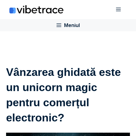
Sari
Meniu
la
conținut
Meniul
Vânzarea ghidată este
un unicorn magic
pentru comerțul
electronic?