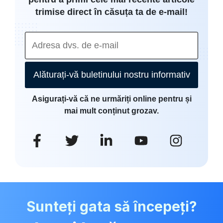
trimise direct în căsuța ta de e-mail!
Alăturați-vă buletinului nostru informativ
Asigurați-vă că ne urmăriți online pentru și
mai mult conținut grozav.
Sunteți gata să începeți?