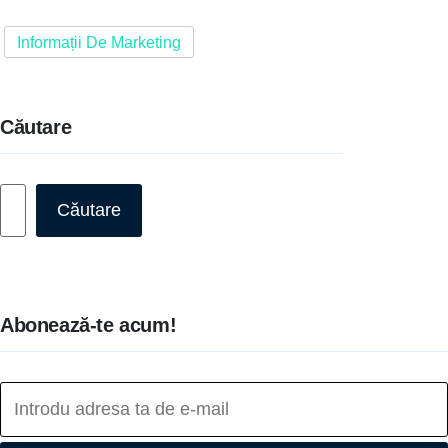
Informații De Marketing
Căutare
Caută
Căutare
Abonează-te acum!