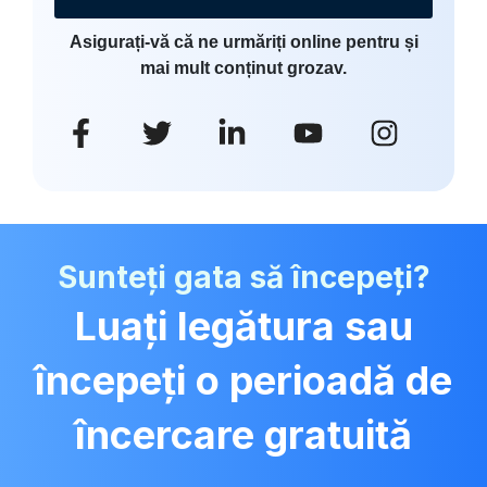
Asigurați-vă că ne urmăriți online pentru și
mai mult conținut grozav.
Sunteți gata să începeți?
Luați legătura sau
începeți o perioadă de
încercare gratuită