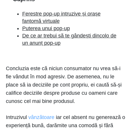
Ferestre pop-up intruzive și orașe
fantomă virtuale
Puterea unui pop-up
De ce ar trebui să te gândești dincolo de
un anunț pop-up
Concluzia este că niciun consumator nu vrea să-i
fie vândut în mod agresiv. De asemenea, nu le
place să ia deciziile pe cont propriu, ei caută să-și
califice deciziile despre produse cu oameni care
cunosc cel mai bine produsul.
Intruzivul
vânzătoare
iar cel absent nu generează o
experiență bună, darămite una comodă și fără