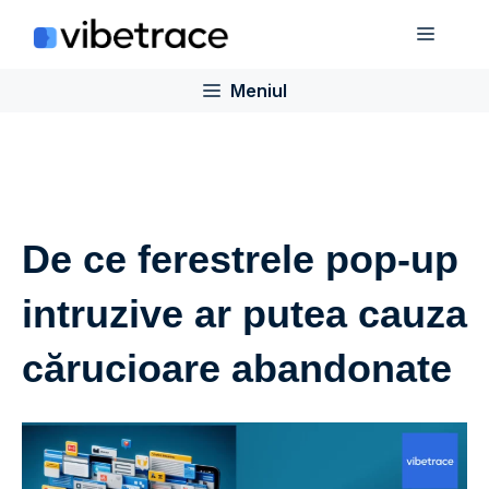
Sari
Meniu
la
conținut
Meniul
De ce ferestrele pop-up
intruzive ar putea cauza
cărucioare abandonate