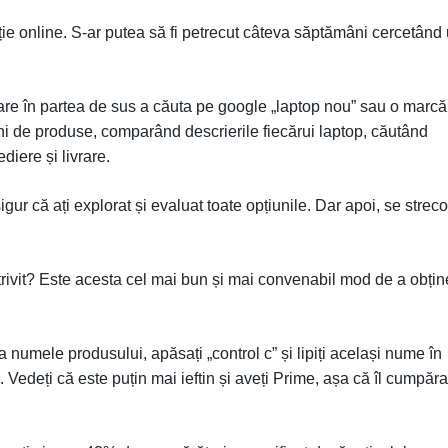
iție online. S-ar putea să fi petrecut câteva săptămâni cercetând
pare în partea de sus a căuta pe google „laptop nou” sau o marcă
ini de produse, comparând descrierile fiecărui laptop, căutând
diere și livrare.
gur că ați explorat și evaluat toate opțiunile. Dar apoi, se strec
trivit? Este acesta cel mai bun și mai convenabil mod de a obțin
a numele produsului, apăsați „control c” și lipiți același nume în
Vedeți că este puțin mai ieftin și aveți Prime, așa că îl cumpăra