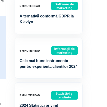
are
Software de
marketing
Alternativă conformă GDPR la
Klaviyo
Informații de
marketing
Cele mai bune instrumente
pentru experiența clienților 2024
Statistici și
tendințe
n
2024 Statistici privind