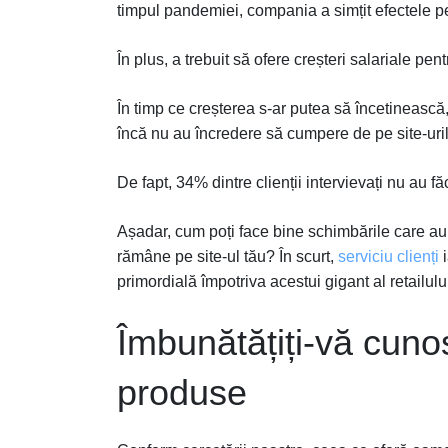
timpul pandemiei, compania a simțit efectele pe
În plus, a trebuit să ofere creșteri salariale pe
În timp ce creșterea s-ar putea să încetinească, 
încă nu au încredere să cumpere de pe site-uril
De fapt, 34% dintre clienții intervievați nu au fă
Așadar, cum poți face bine schimbările care au 
rămâne pe site-ul tău? În scurt,
serviciu clienți
i
primordială împotriva acestui gigant al retailulu
Îmbunătățiți-vă cunoș
produse