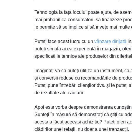
Tehnologia la fața locului poate ajuta, de asem
mai probabil ca consumatorii să finalizeze proc
le permite să se implice și să învețe mai multe
Puteți face acest lucru cu un
vânzare dirijată
in
puteți simula acea experiență în magazin, oferin
specificațiile tehnice ale produselor din diferite
Imaginați-vă că puteți utiliza un instrument, ca 
și conversii reduse cu recomandările de produs
Puteți pune întrebări clienților dvs. și le puteți
de rezultate ale căutării.
Apoi este vorba despre demonstrarea cunoștințel
Sunteți în măsură să demonstrați că știți cu ad
acesta a făcut aceeași achiziție? Puteți oferi 
clădirilor unei relații, nu doar a unei tranzacții.