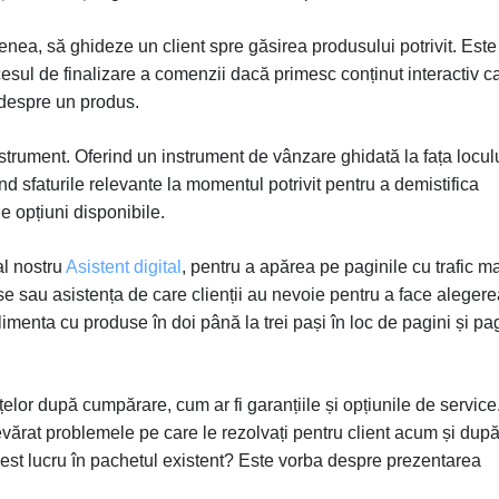
enea, să ghideze un client spre găsirea produsului potrivit. Este
esul de finalizare a comenzii dacă primesc conținut interactiv c
 despre un produs.
strument. Oferind un instrument de vânzare ghidată la fața loculu
d sfaturile relevante la momentul potrivit pentru a demistifica
le opțiuni disponibile.
al nostru
Asistent digital
, pentru a apărea pe paginile cu trafic m
e sau asistența de care clienții au nevoie pentru a face alegere
 alimenta cu produse în doi până la trei pași în loc de pagini și pa
or după cumpărare, cum ar fi garanțiile și opțiunile de service
evărat problemele pe care le rezolvați pentru client acum și dup
acest lucru în pachetul existent? Este vorba despre prezentarea