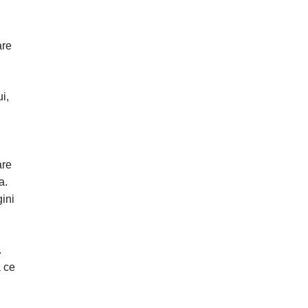
are
i,
are
a.
gini
.
ă ce