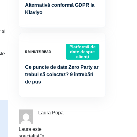
Alternativă conformă GDPR la
Klaviyo
 și
Platformă de
date despre
ste
clienți
Ce puncte de date Zero Party ar
trebui să colectez? 9 întrebări
de pus
Laura Popa
Laura este
specialist în