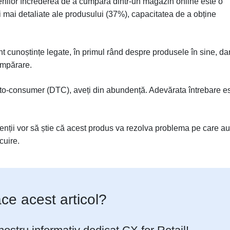
enilor încrederea de a cumpăra dintr-un magazin online este o
i mai detaliate ale produsului (37%), capacitatea de a obține
nt cunoștințe legate, în primul rând despre produsele în sine, dar
umpărare.
to-consumer (DTC), aveți din abundență. Adevărata întrebare e
ienții vor să știe că acest produs va rezolva problema pe care au
cuire.
lace acest articol?