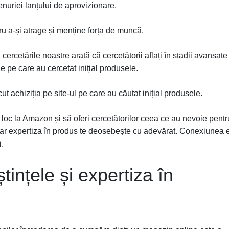
nuriei lanțului de aprovizionare.
ntru a-și atrage și menține forța de muncă.
cercetările noastre arată că cercetătorii aflați în stadii avansate
e pe care au cercetat inițial produsele.
cut achiziția pe site-ul pe care au căutat inițial produsele.
loc la Amazon și să oferi cercetătorilor ceea ce au nevoie pentr
ar expertiza în produs te deosebește cu adevărat. Conexiunea 
i.
tințele și expertiza în