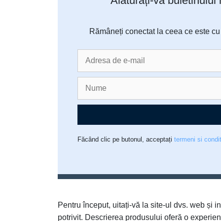
Alăturați-vă buletinului
Rămâneți conectat la ceea ce este cu a
Făcând clic pe butonul, acceptați
termeni si condit
Pentru început, uitați-vă la site-ul dvs. web și 
potrivit. Descrierea produsului oferă o experie