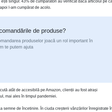
ești singur. 43% de cumpărători au verificat dacă articolul pe c
 apoi l-am cumpărat de acolo.
recomandările de produse?
ecomandarea produselor joacă un rol important în
um te putem ajuta
cută atât de accesibilă pe Amazon, clienții au fost atrași
l, mai ales în timpul pandemiei.
semne de încetinire. În ciuda creșterii vânzărilor înregistrate î