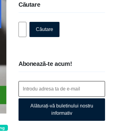
Căutare
Caută
Căutare
Abonează-te acum!
Alăturați-vă buletinului nostru
informativ
ing