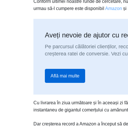
Conform ultimei noastre runde de cercetare, nu 
urmau să-l cumpere este disponibil
Amazon
și
Aveți nevoie de ajutor cu 
Pe parcursul călătoriei clienților, r
creșterea ratei de conversie. Vezi c
Află mai multe
Cu livrarea în ziua următoare și în aceeași zi fă
instantaneu de gigantul comerțului cu amănuntu
Dar creșterea record a Amazon a început să dea 