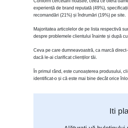
Conform cercetării noastre, ceea ce oferă oam
experiență de brand reputată (49%), specificați
recomandări (21%) și îndrumări (19%) pe site.
Majoritatea articolelor de pe lista respectivă su
despre problemele clientului înainte și după c
Ceva pe care dumneavoastră, ca marcă direct-
dacă le-ai clarificat clienților tăi.
În primul rând, este cunoașterea produsului, cl
identificat-o și că este mai bine decât orice înlo
Iti p