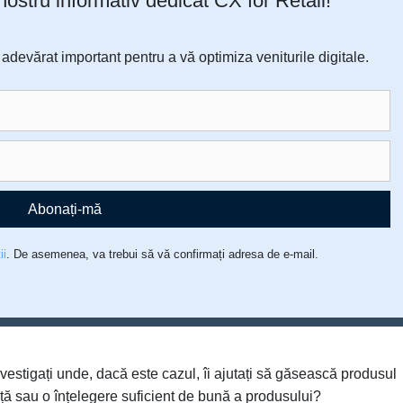
 nostru informativ dedicat CX for Retail!
devărat important pentru a vă optimiza veniturile digitale.
Abonați-mă
ii
. De asemenea, va trebui să vă confirmați adresa de e-mail.
investigați unde, dacă este cazul, îi ajutați să găsească produsul
nță sau o înțelegere suficient de bună a produsului?