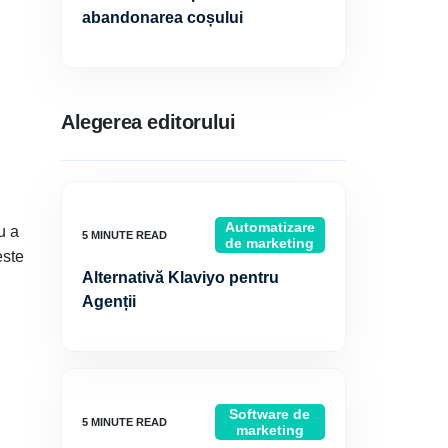
abandonarea coșului
Alegerea editorului
Automatizare
u a
de marketing
este
Alternativă Klaviyo pentru
Agenții
Software de
marketing