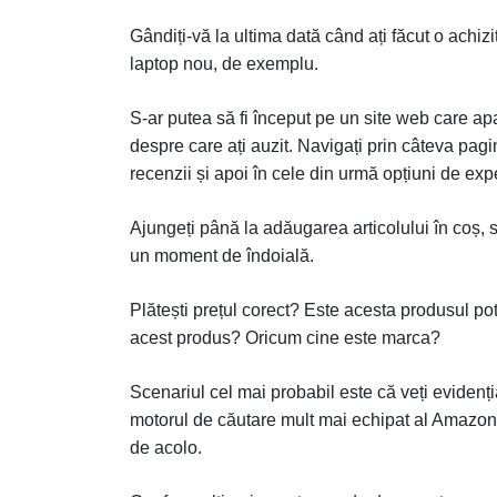
Gândiți-vă la ultima dată când ați făcut o achiz
laptop nou, de exemplu.
S-ar putea să fi început pe un site web care a
despre care ați auzit. Navigați prin câteva pag
recenzii și apoi în cele din urmă opțiuni de expe
Ajungeți până la adăugarea articolului în coș, si
un moment de îndoială.
Plătești prețul corect? Este acesta produsul po
acest produs? Oricum cine este marca?
Scenariul cel mai probabil este că veți evidenți
motorul de căutare mult mai echipat al Amazon. 
de acolo.