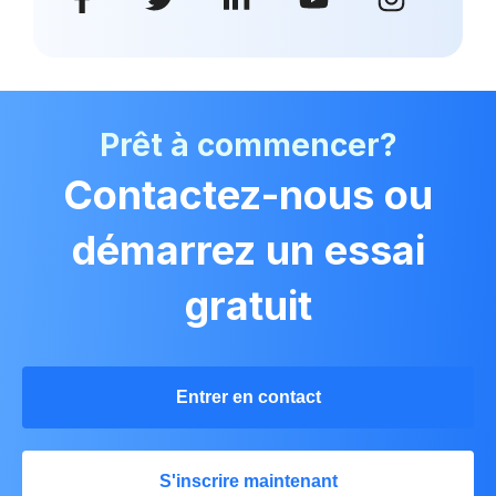
Prêt à commencer?
Contactez-nous ou
démarrez un essai
gratuit
Entrer en contact
S'inscrire maintenant