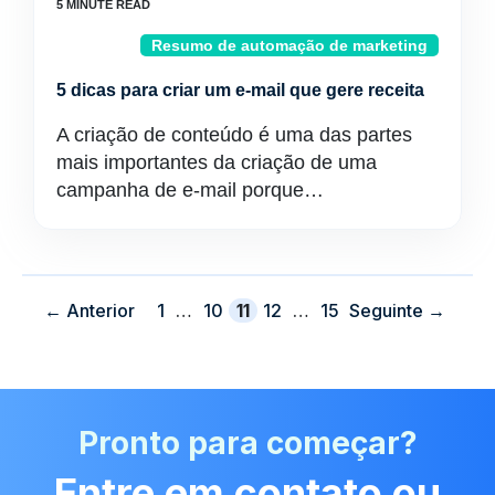
Resumo de automação de marketing
5 dicas para criar um e-mail que gere receita
A criação de conteúdo é uma das partes
mais importantes da criação de uma
campanha de e-mail porque…
Página
Página
Página
Página
Página
←
Anterior
1
…
10
11
12
…
15
Seguinte
→
Pronto para começar?
Entre em contato ou