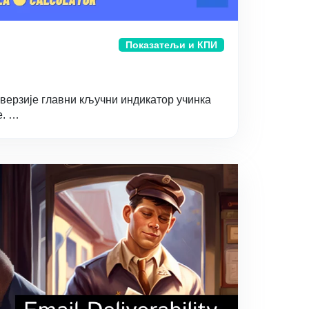
Показатељи и КПИ
онверзије главни кључни индикатор учинка
е. …