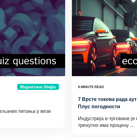
Маркетинг Инфо
7 Врсте токова рада ау
Плус погодности
ављаних питања у вези
Индустрија е-трговине је 
тренутно има процену ...