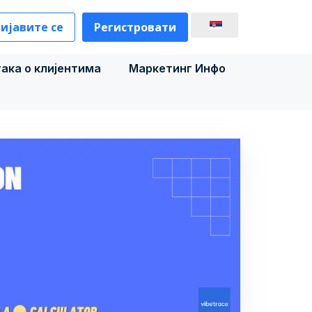
ијавите се
Регистровати
ака о клијентима
Маркетинг Инфо