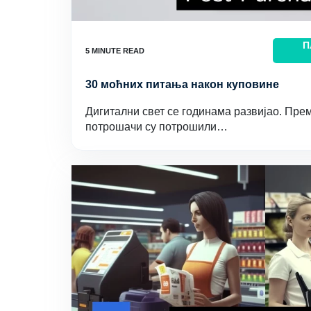
П
30 моћних питања након куповине
Дигитални свет се годинама развијао. Пре
потрошачи су потрошили…