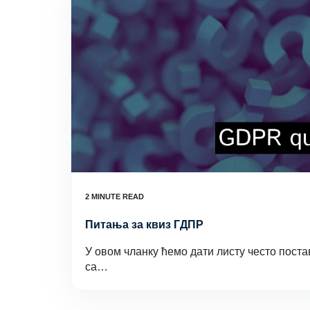
Питања за квиз ГДПР
У овом чланку ћемо дати листу често пост
са…