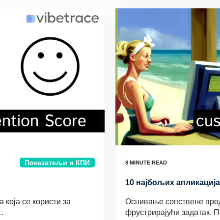
Показатељи и КПИ
10 најбољих апликација
 која се користи за
Оснивање сопствене прод
…
фрустрирајући задатак. 