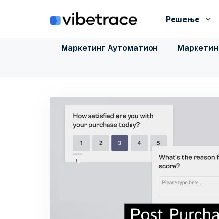
Пређи
на
Решење
садржај
Маркетинг Аутоматион
Маркетинг