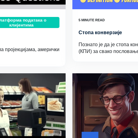
латформа података о
клијентима
Стопа конверзије
Познато је да је стопа к
ма пројекцијама, амерички
(КПИ) за свако пословањ