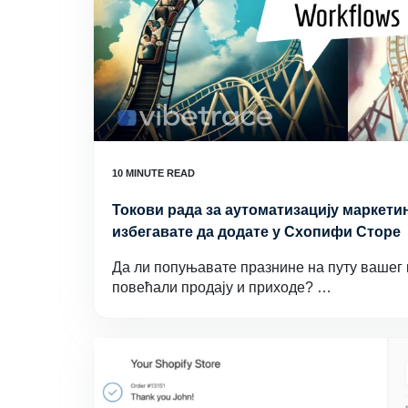
Токови рада за аутоматизацију маркетин
избегавате да додате у Схопифи Сторе
Да ли попуњавате празнине на путу вашег 
повећали продају и приходе? …