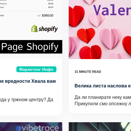
Маркетинг Инфо
не вредности Хвала вам
Велика листа наслова 
Да ли планирате неку ка
жда у тржном центру? Да
Прикупили смо опсежну 