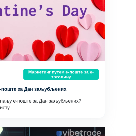
Маркетинг путем е-поште за е-
трговину
е-поште за Дан заљубљених
мпању е-поште за Дан заљубљених?
листу…