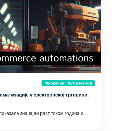
Маркетинг Аутоматион
томатизације у електронској трговини.
показала значајан раст током година и