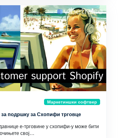
Маркетиншки софтвер
 за подршку за Схопифи трговце
авнице е-трговине у схопифи-у може бити
Почињете свој…