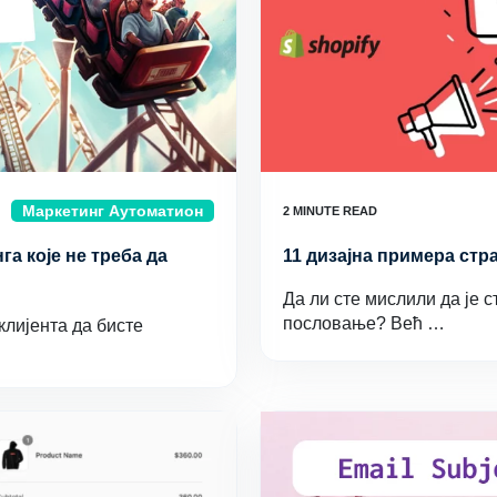
Маркетинг Аутоматион
га које не треба да
11 дизајна примера ст
Да ли сте мислили да је 
пословање? Већ …
клијента да бисте