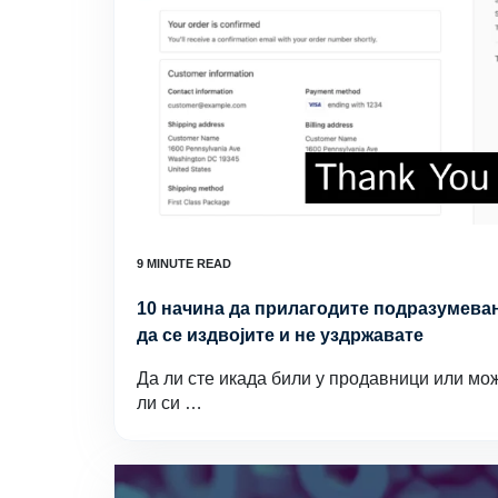
10 начина да прилагодите подразумева
да се издвојите и не уздржавате
Да ли сте икада били у продавници или мо
ли си …