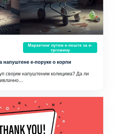
Маркетинг путем е-поште за е-
трговину
а напуштене е-поруке о корпи
уп својим напуштеним колицима? Да ли
привлачно…