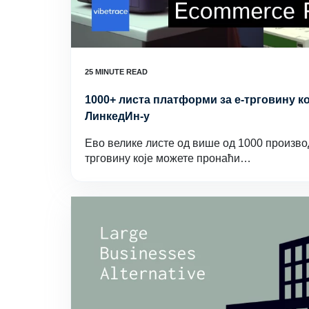
1000+ листа платформи за е-трговину к
ЛинкедИн-у
Ево велике листе од више од 1000 произво
трговину које можете пронаћи…