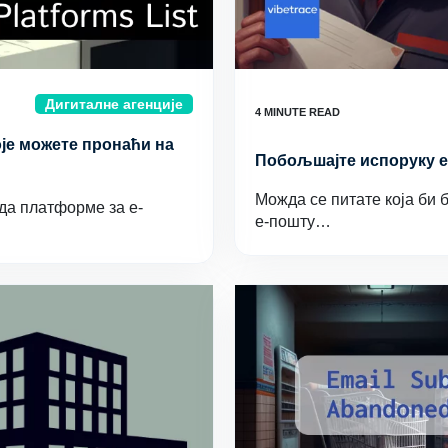
Дигиталне агенције
оје можете пронаћи на
Побољшајте испоруку е
Можда се питате која би 
да платформе за е-
е-пошту…