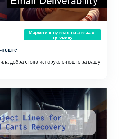
Маркетинг путем е-поште за е-
трговину
-поште
била добра стопа испоруке е-поште за вашу