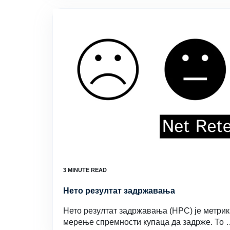
Нето резултат задржавања
Нето резултат задржавања (НРС) је метрика
мерење спремности купаца да задрже. То 