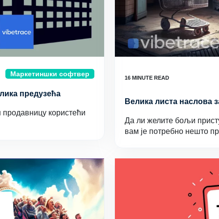
Маркетиншки софтвер
елика предузећа
Велика листа наслова з
јн продавницу користећи
Да ли желите бољи прист
вам је потребно нешто 