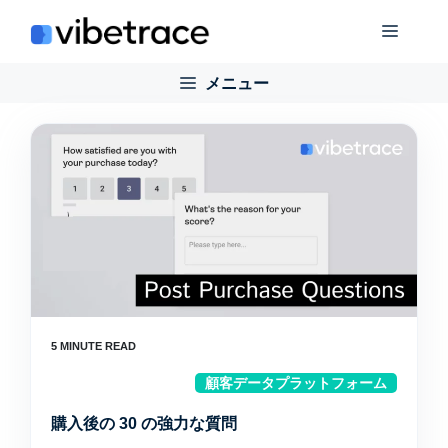
コ
メ
ン
テ
メニュー
ニ
ン
ツ
に
ュ
ス
キ
ー
ッ
プ
顧客データプラットフォーム
購入後の 30 の強力な質問