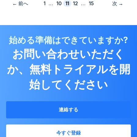
ペ
ペ
ペ
ペ
ペ
←
前へ
1
…
10
11
12
…
15
次
→
ー
ー
ー
ー
ー
ジ
ジ
ジ
ジ
ジ
始める準備はできていますか?
お問い合わせいただく
か、無料トライアルを開
始してください
連絡する
今すぐ登録