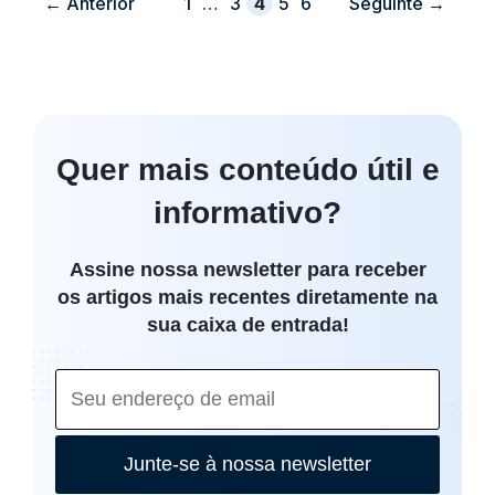
Página
Página
Página
Página
Página
←
Anterior
1
…
3
4
5
6
Seguinte
→
Quer mais conteúdo útil e
informativo?
Assine nossa newsletter para receber
os artigos mais recentes diretamente na
sua caixa de entrada!
Junte-se à nossa newsletter