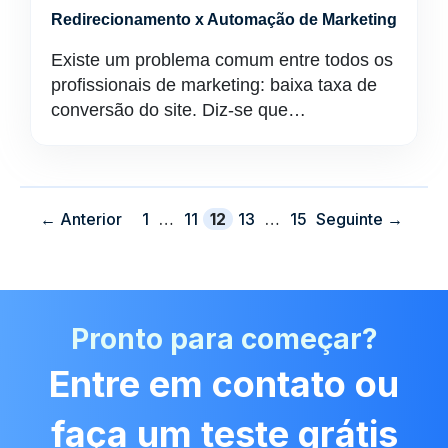
Redirecionamento x Automação de Marketing
Existe um problema comum entre todos os
profissionais de marketing: baixa taxa de
conversão do site. Diz-se que…
Página
Página
Página
Página
Página
←
Anterior
1
…
11
12
13
…
15
Seguinte
→
Pronto para começar?
Entre em contato ou
faça um teste grátis