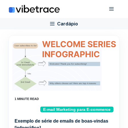
Ir
Cardá
para
o
Cardápio
conteúdo
E-mail Marketing para E-commerce
Exemplo de série de emails de boas-vindas
[infográfico]