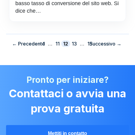
basso tasso di conversione del sito web. Si
dice che…
Pagina
Pagina
Pagina
Pagina
Pagina
←
Precedente
1
…
11
12
13
…
15
Successivo
→
Pronto per iniziare?
Contattaci o avvia una
prova gratuita
Mettiti in contatto