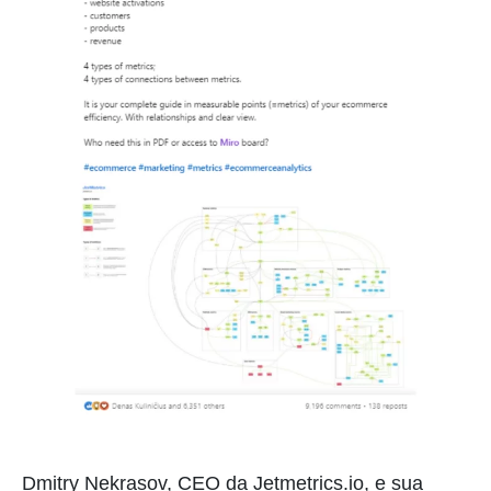
Dmitry Nekrasov, CEO da Jetmetrics.io, e sua