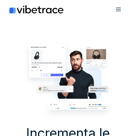
Salta
Menù
al
contenuto
Incrementa le