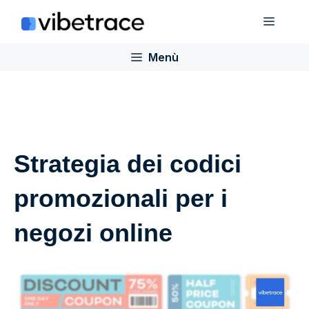
Salta
Menù
al
contenuto
Menù
Strategia dei codici
promozionali per i
negozi online