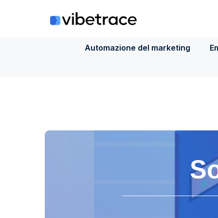
Salta
al
contenuto
Automazione del marketing
Em
So