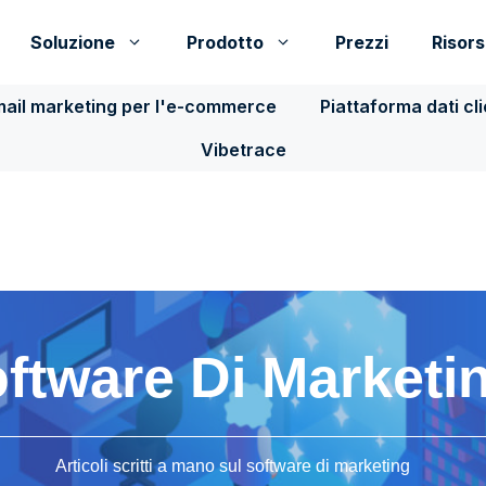
Soluzione
Prodotto
Prezzi
Risor
ail marketing per l'e-commerce
Piattaforma dati cl
Vibetrace
ftware Di Marketi
Articoli scritti a mano sul software di marketing