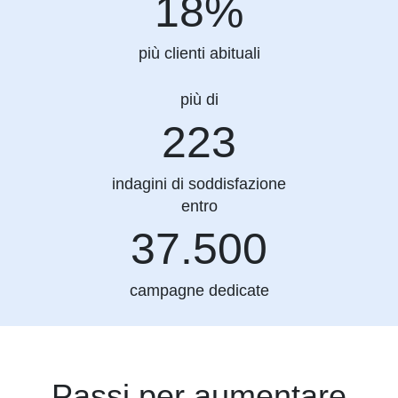
18%
più clienti abituali
più di
223
223
indagini di soddisfazione
entro
37500
37.500
campagne dedicate
Passi per aumentare