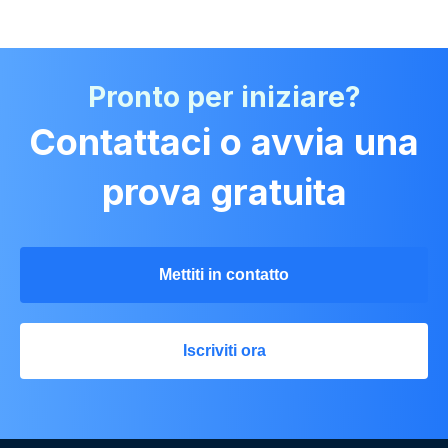
Pronto per iniziare?
Contattaci o avvia una
prova gratuita
Mettiti in contatto
Iscriviti ora