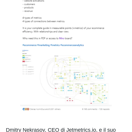
Dmitry Nekrasov, CEO di Jetmetrics.io, e il suo