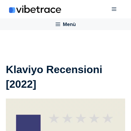
Salta
Menù
al
contenuto
Menù
Klaviyo Recensioni
[2022]