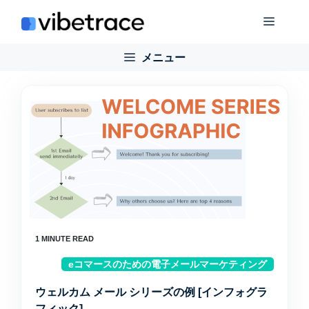
コ
メ
ン
テ
メニュー
ニ
ン
ツ
に
ュ
ス
キ
ー
ッ
プ
eコマースのための電子メールマーケティング
ウェルカム メール シリーズの例 [インフォグラ
フィック]