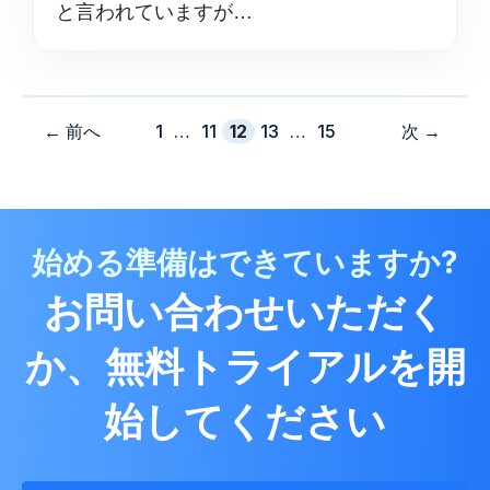
と言われていますが…
ペ
ペ
ペ
ペ
ペ
←
前へ
1
…
11
12
13
…
15
次
→
ー
ー
ー
ー
ー
ジ
ジ
ジ
ジ
ジ
始める準備はできていますか?
お問い合わせいただく
か、無料トライアルを開
始してください