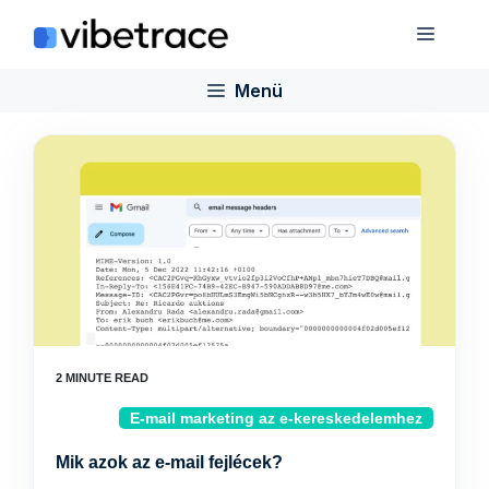
Ugrás
Menü
a
tartalomra
Menü
E-mail marketing az e-kereskedelemhez
Mik azok az e-mail fejlécek?