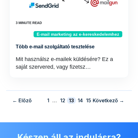
E-mail marketing az e-kereskedelemhez
Több e-mail szolgáltató tesztelése
Mit használsz e-mailek küldésére? Ez a
saját szervered, vagy fizetsz…
oldal
oldal
oldal
oldal
oldal
←
Előző
1
…
12
13
14
15
Következő
→
Készen áll az indulásra?