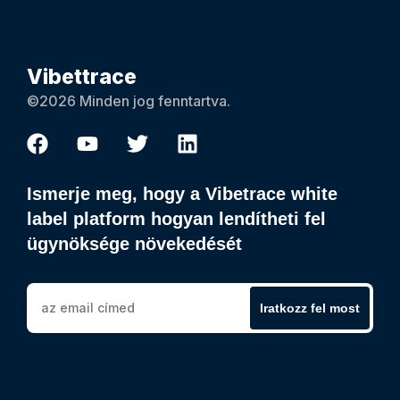
Vibettrace
©2026 Minden jog fenntartva.
Ismerje meg, hogy a Vibetrace white
label platform hogyan lendítheti fel
ügynöksége növekedését
Iratkozz fel most