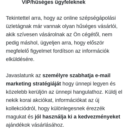
VIP/hűséges ügyfeleknek
Tekintettel arra, hogy az online szépségápolási
üzletágnak már vannak olyan hűséges vásárlói,
akik szívesen vásárolnak az Ön cégétől, nem
pedig máshol, ügyeljen arra, hogy először
megfelelő figyelmet fordítson az információk
elküldésére.
Javaslatunk az
személyre szabhatja e-mail
marketing stratégiáját
hogy ünnepi legyen és
közelebb kerüljön az ünnepi hangulathoz. Küldj el
nekik korai akciókat, információkat az új
kollekciódról, hogy különlegesnek érezzék
magukat és
jól használja ki a kedvezményeket
ajándékok vásárlásához.