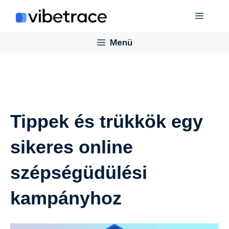
Ugrás
Menü
a
tartalomra
Menü
Tippek és trükkök egy
sikeres online
szépségüdülési
kampányhoz