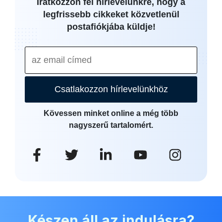
Iratkozzon fel hírlevelünkre, hogy a
legfrissebb cikkeket közvetlenül
postafiókjába küldje!
Csatlakozzon hírlevelünkhöz
Kövessen minket online a még több
nagyszerű tartalomért.
Készen áll az indulásra?