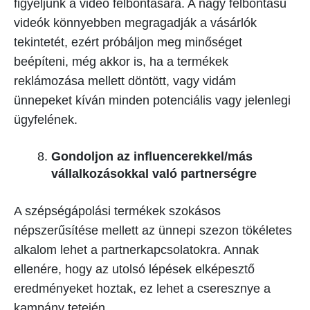
figyeljünk a videó felbontására. A nagy felbontású
videók könnyebben megragadják a vásárlók
tekintetét, ezért próbáljon meg minőséget
beépíteni, még akkor is, ha a termékek
reklámozása mellett döntött, vagy vidám
ünnepeket kíván minden potenciális vagy jelenlegi
ügyfelének.
Gondoljon az influencerekkel/más
vállalkozásokkal való partnerségre
A szépségápolási termékek szokásos
népszerűsítése mellett az ünnepi szezon tökéletes
alkalom lehet a partnerkapcsolatokra. Annak
ellenére, hogy az utolsó lépések elképesztő
eredményeket hoztak, ez lehet a cseresznye a
kampány tetején.