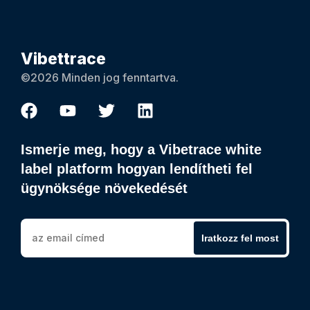
Vibettrace
©2026 Minden jog fenntartva.
Ismerje meg, hogy a Vibetrace white
label platform hogyan lendítheti fel
ügynöksége növekedését
Iratkozz fel most