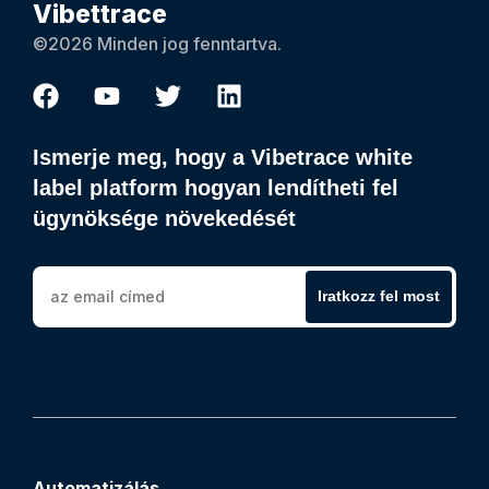
Vibettrace
©2026 Minden jog fenntartva.
Ismerje meg, hogy a Vibetrace white
label platform hogyan lendítheti fel
ügynöksége növekedését
Iratkozz fel most
Automatizálás