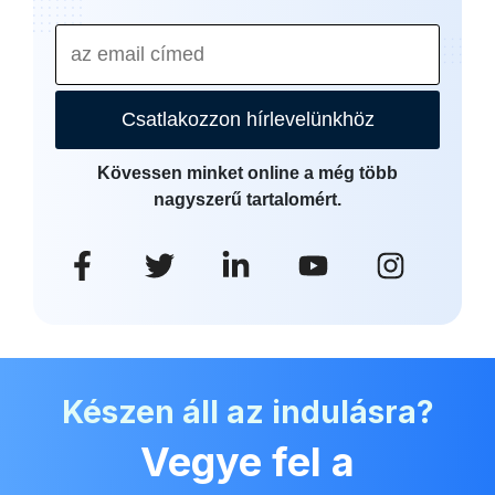
Csatlakozzon hírlevelünkhöz
Kövessen minket online a még több
nagyszerű tartalomért.
Készen áll az indulásra?
Vegye fel a