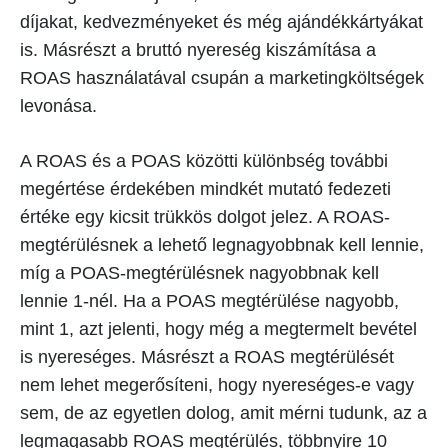
díjakat, kedvezményeket és még ajándékkártyákat
is. Másrészt a bruttó nyereség kiszámítása a
ROAS használatával csupán a marketingköltségek
levonása.
A ROAS és a POAS közötti különbség további
megértése érdekében mindkét mutató fedezeti
értéke egy kicsit trükkös dolgot jelez. A ROAS-
megtérülésnek a lehető legnagyobbnak kell lennie,
míg a POAS-megtérülésnek nagyobbnak kell
lennie 1-nél. Ha a POAS megtérülése nagyobb,
mint 1, azt jelenti, hogy még a megtermelt bevétel
is nyereséges. Másrészt a ROAS megtérülését
nem lehet megerősíteni, hogy nyereséges-e vagy
sem, de az egyetlen dolog, amit mérni tudunk, az a
legmagasabb ROAS megtérülés, többnyire 10