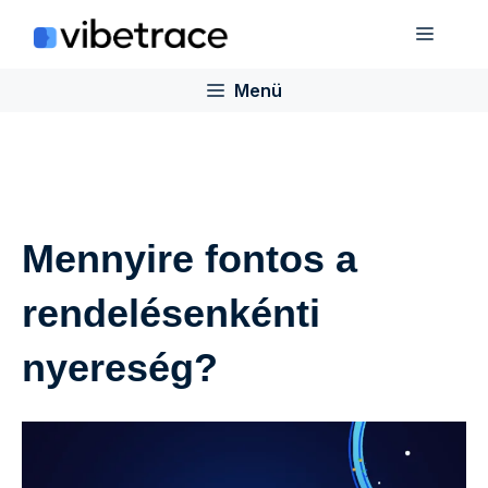
Ugrás
Menü
a
tartalomra
Menü
Mennyire fontos a
rendelésenkénti
nyereség?