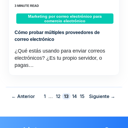
Marketing por correo electrónico para
comercio electrónico
Cómo probar múltiples proveedores de
correo electrónico
¿Qué estás usando para enviar correos
electrónicos? ¿Es tu propio servidor, o
pagas…
Página
Página
Página
Página
Página
←
Anterior
1
…
12
13
14
15
Siguiente
→