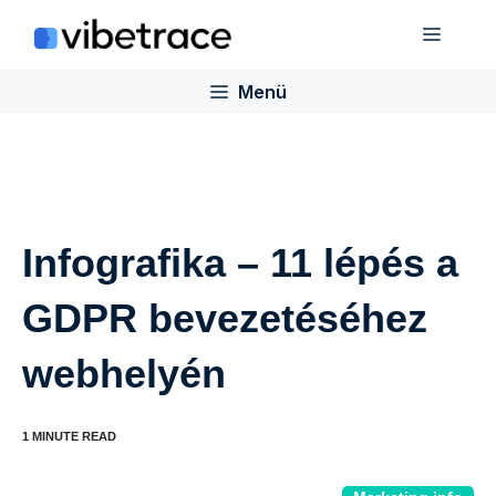
Ugrás
Menü
a
tartalomra
Menü
Infografika – 11 lépés a
GDPR bevezetéséhez
webhelyén