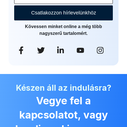
Csatlakozzon hírlevelünkhöz
Kövessen minket online a még több
nagyszerű tartalomért.
Készen áll az indulásra?
Vegye fel a
kapcsolatot, vagy