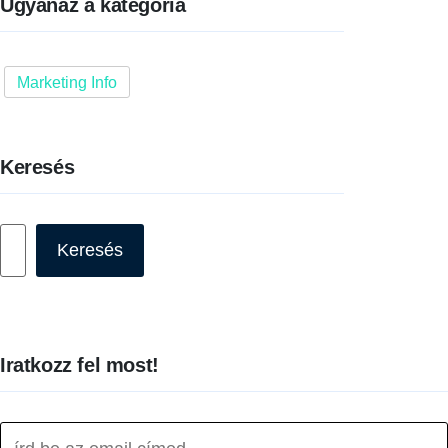
Ugyanaz a kategória
Marketing Info
Keresés
Keresés
Keresés
Iratkozz fel most!