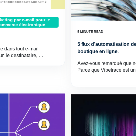
keting par e-mail pour le
ommerce électronique
5 flux d'automatisation d
de dans tout e-mail
boutique en ligne.
r, le destinataire, …
Avez-vous remarqué que no
Parce que Vibetrace est un
…