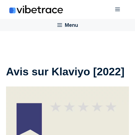
Aller
Menu
au
contenu
Menu
Avis sur Klaviyo [2022]