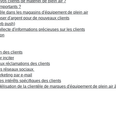
os clients de matériel de plein air ?
importants ?
ntèle dans les magasins d'équipement de plein air
er d'argent pour de nouveaux clients
eb push)
llecte d'informations précieuses sur les clients
ion
n des clients
 inciter
aux réclamations des clients
les réseaux sociaux
keting par e-mail
les intérêts spécifiques des clients
élisation de la clientèle de marques d'équipement de plein air 