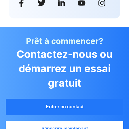
Prêt à commencer?
Contactez-nous ou
démarrez un essai
gratuit
Entrer en contact
S'inscrire maintenant