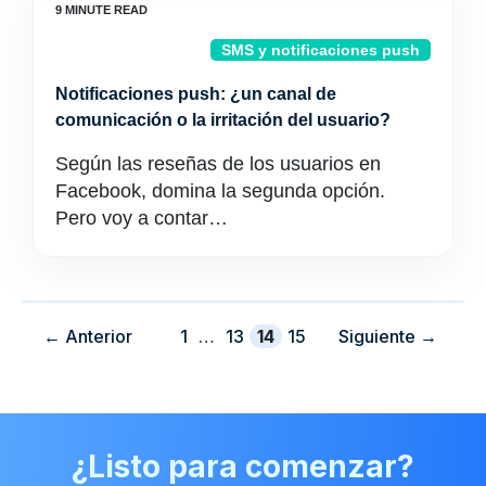
SMS y notificaciones push
Notificaciones push: ¿un canal de
comunicación o la irritación del usuario?
Según las reseñas de los usuarios en
Facebook, domina la segunda opción.
Pero voy a contar…
Página
Página
Página
Página
←
Anterior
1
…
13
14
15
Siguiente
→
¿Listo para comenzar?