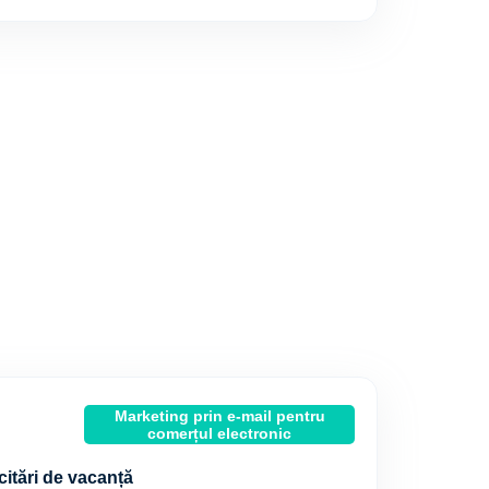
Marketing prin e-mail pentru
comerțul electronic
icitări de vacanță