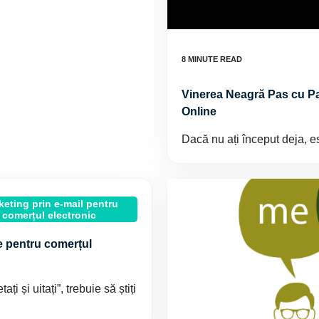
Vinerea Neagră Pas cu Pas
Online
Dacă nu ați început deja, es
keting prin e-mail pentru
comerțul electronic
te pentru comerțul
i și uitați”, trebuie să știți