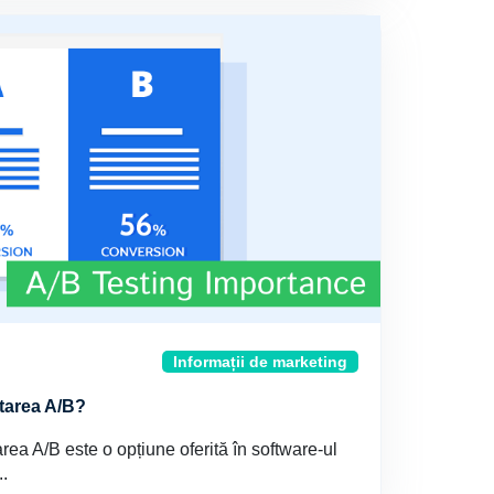
Informații de marketing
starea A/B?
rea A/B este o opțiune oferită în software-ul
..