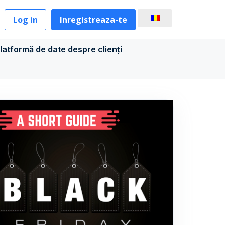
Log in
Inregistreaza-te
latformă de date despre clienți