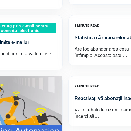
keting prin e-mail pentru
comerțul electronic
Statistica cărucioarelor
imite e-mailuri
Are loc abandonarea coșului
ment pentru a vă trimite e-
întâmplă. Aceasta este …
Reactivați-vă abonații ina
Vă întrebați de ce unii oam
Încerci să…