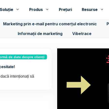
Soluţie
Produs
Prețuri
Resurse
Marketing prin e-mail pentru comerțul electronic
P
Informații de marketing
Vibetrace
ormă de date despre clienți
cesitate!
dacă intenționați să