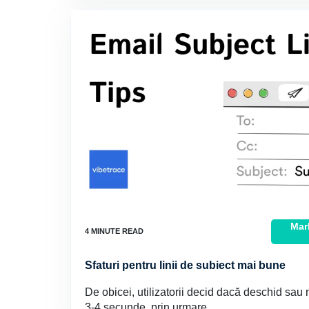
Mar
Sfaturi pentru linii de subiect mai bune
De obicei, utilizatorii decid dacă deschid sau 
3-4 secunde, prin urmare...