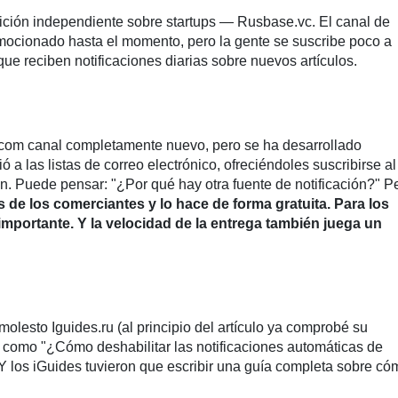
edición independiente sobre startups — Rusbase.vc. El canal de
omocionado hasta el momento, pero la gente se suscribe poco a
ue reciben notificaciones diarias sobre nuevos artículos.
ze.com canal completamente nuevo, pero se ha desarrollado
 a las listas de correo electrónico, ofreciéndoles suscribirse al
n. Puede pensar: "¿Por qué hay otra fuente de notificación?" P
es de los comerciantes y lo hace de forma gratuita. Para los
 importante.
Y la velocidad de la entrega también juega un
olesto Iguides.ru (al principio del artículo ya comprobé su
ta como "¿Cómo deshabilitar las notificaciones automáticas de
Y los iGuides tuvieron que escribir una guía completa sobre có