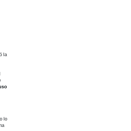
ó la
l
e
 uso
o lo
rma