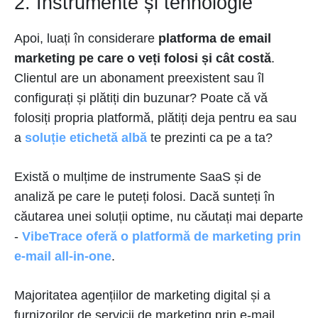
2. Instrumente și tehnologie
Apoi, luați în considerare
platforma de email
marketing pe care o veți folosi și cât costă
.
Clientul are un abonament preexistent sau îl
configurați și plătiți din buzunar? Poate că vă
folosiți propria platformă, plătiți deja pentru ea sau
a
soluție etichetă albă
te prezinti ca pe a ta?
Există o mulțime de instrumente SaaS și de
analiză pe care le puteți folosi. Dacă sunteți în
căutarea unei soluții optime, nu căutați mai departe
-
VibeTrace oferă o platformă de marketing prin
e-mail all-in-one
.
Majoritatea agențiilor de marketing digital și a
furnizorilor de servicii de marketing prin e-mail