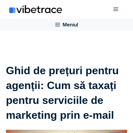
Sari
Meniu
la
conținut
Meniul
Ghid de prețuri pentru
agenții: Cum să taxați
pentru serviciile de
marketing prin e-mail