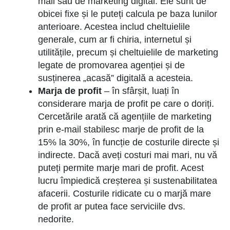
mail sau de marketing digital. Ele sunt de
obicei fixe și le puteți calcula pe baza lunilor
anterioare. Acestea includ cheltuielile
generale, cum ar fi chiria, internetul și
utilitățile, precum și cheltuielile de marketing
legate de promovarea agenției și de
susținerea „acasă” digitală a acesteia.
Marja de profit
– în sfârșit, luați în
considerare marja de profit pe care o doriți.
Cercetările arată că agențiile de marketing
prin e-mail stabilesc marje de profit de la
15% la 30%, în funcție de costurile directe și
indirecte. Dacă aveți costuri mai mari, nu vă
puteți permite marje mari de profit. Acest
lucru împiedică creșterea și sustenabilitatea
afacerii. Costurile ridicate cu o marjă mare
de profit ar putea face serviciile dvs.
nedorite.