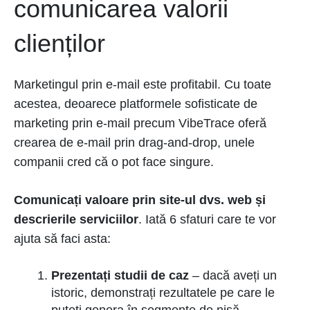
comunicarea valorii
clienților
Marketingul prin e-mail este profitabil. Cu toate
acestea, deoarece platformele sofisticate de
marketing prin e-mail precum VibeTrace oferă
crearea de e-mail prin drag-and-drop, unele
companii cred că o pot face singure.
Comunicați valoare prin site-ul dvs. web și
descrierile serviciilor
. Iată 6 sfaturi care te vor
ajuta să faci asta:
Prezentați studii de caz
–
dacă aveți un
istoric, demonstrați rezultatele pe care le
puteți genera în segmente de nișă