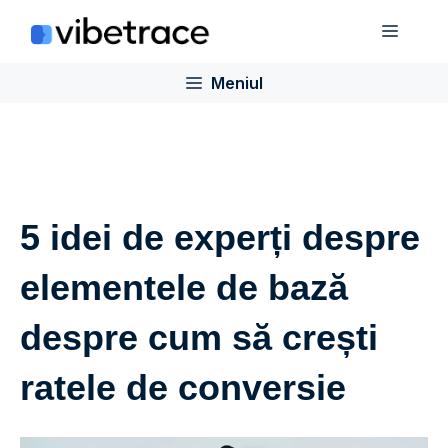
Sari
Meniu
la
conținut
Meniul
5 idei de experți despre
elementele de bază
despre cum să crești
ratele de conversie