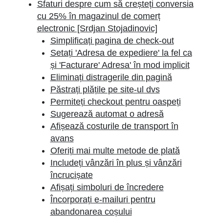
Sfaturi despre cum să creșteți conversia
cu 25% în magazinul de comerț
electronic [Srdjan Stojadinovic]
Simplificați pagina de check-out
Setați 'Adresa de expediere' la fel ca
și 'Facturare' Adresa' în mod implicit
Eliminați distragerile din pagină
Păstrați plățile pe site-ul dvs
Permiteți checkout pentru oaspeți
Sugerează automat o adresă
Afișează costurile de transport în
avans
Oferiți mai multe metode de plată
Includeți vânzări în plus și vânzări
încrucișate
Afișați simboluri de încredere
Încorporați e-mailuri pentru
abandonarea coșului