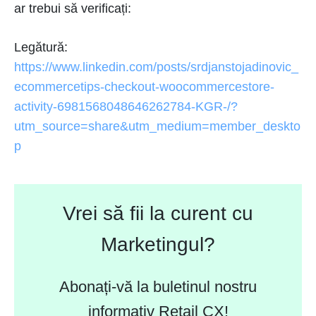
ar trebui să verificați:
Legătură:
https://www.linkedin.com/posts/srdjanstojadinovic_
ecommercetips-checkout-woocommercestore-
activity-6981568048646262784-KGR-/?
utm_source=share&utm_medium=member_deskto
p
Vrei să fii la curent cu
Marketingul?
Abonați-vă la buletinul nostru
informativ Retail CX!