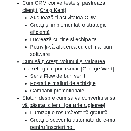
Cum CRM convertește și păstrează
clienții [Craig Kent]
Auditează-ți activitatea CRM.
Creați și implementați o strategie
eficientă
Lucrează cu tine și echipa ta
Potriviți-vă afacerea cu cel mai bun
software
Cum să-ți crești volumul și valoarea
marketingului prin e-mail [George Wert]
Seria Flow de bun venit
Postați e-mailuri de achiziție
Campanii promotionale
Sfaturi despre cum să vă convertiți și să
vă păstrați clienții [de Brie Ogletree]
Furnizați o resursă/ofertă gratuită
Creați o secvență automată de e-mail
pentru înscrieri noi