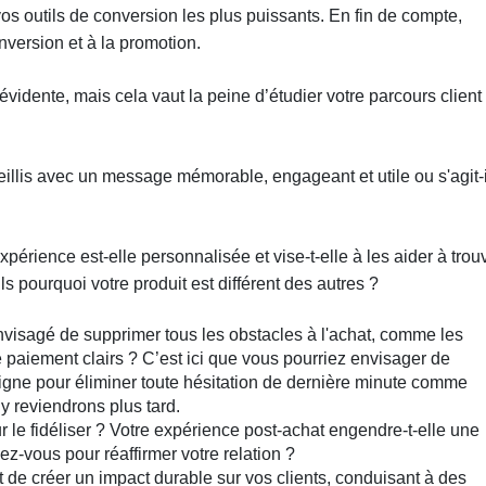
vos outils de conversion les plus puissants. En fin de compte,
version et à la promotion.
évidente, mais cela vaut la peine d’étudier votre parcours client
ueillis avec un message mémorable, engageant et utile ou s'agit-i
xpérience est-elle personnalisée et vise-t-elle à les aider à trou
s pourquoi votre produit est différent des autres ?
visagé de supprimer tous les obstacles à l'achat, comme les
 paiement clairs ? C’est ici que vous pourriez envisager de
igne pour éliminer toute hésitation de dernière minute comme
s y reviendrons plus tard.
ur le fidéliser ? Votre expérience post-achat engendre-t-elle une
lez-vous pour réaffirmer votre relation ?
 de créer un impact durable sur vos clients, conduisant à des