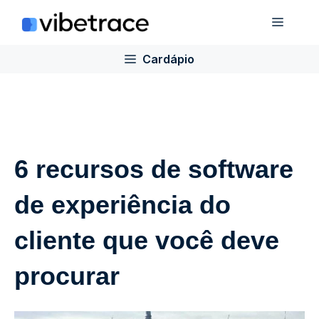
Ir
Cardá
para
o
Cardápio
conteúdo
6 recursos de software
de experiência do
cliente que você deve
procurar