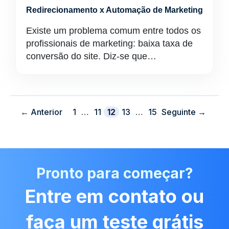
Redirecionamento x Automação de Marketing
Existe um problema comum entre todos os
profissionais de marketing: baixa taxa de
conversão do site. Diz-se que…
Página
Página
Página
Página
Página
←
Anterior
1
…
11
12
13
…
15
Seguinte
→
Pronto para começar?
Entre em contato ou
faça um teste grátis