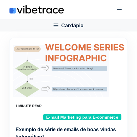
Ir
Cardá
para
o
Cardápio
conteúdo
E-mail Marketing para E-commerce
Exemplo de série de emails de boas-vindas
[infográfico]