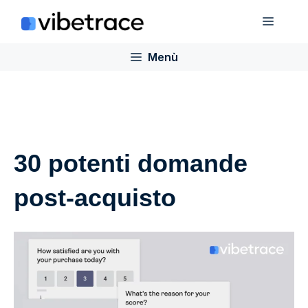
Salta
Menù
al
contenuto
Menù
30 potenti domande
post-acquisto