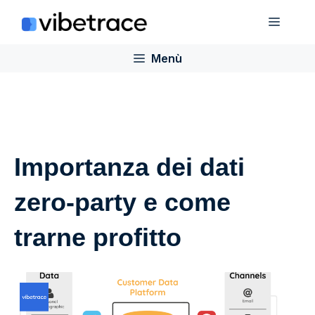
Salta
Menù
al
contenuto
Menù
Importanza dei dati
zero-party e come
trarne profitto