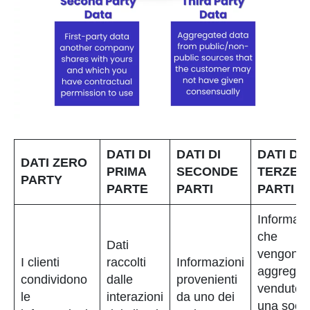
DATI DI
DATI DI
DATI DI
DATI ZERO
PRIMA
SECONDE
TERZE
PARTY
PARTE
PARTI
PARTI
Informazi
che
Dati
vengono
I clienti
raccolti
Informazioni
aggregat
condividono
dalle
provenienti
vendute 
le
interazioni
da uno dei
una socie