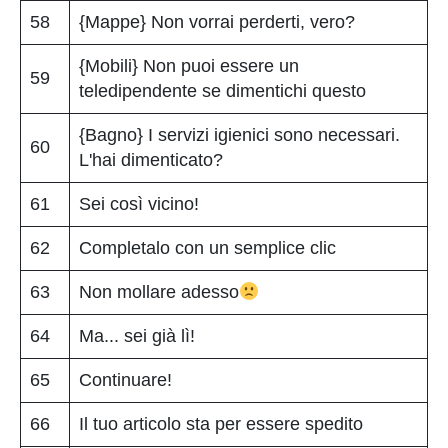
58
{Mappe} Non vorrai perderti, vero?
{Mobili} Non puoi essere un
59
teledipendente se dimentichi questo
{Bagno} I servizi igienici sono necessari.
60
L'hai dimenticato?
61
Sei così vicino!
62
Completalo con un semplice clic
63
Non mollare adesso
64
Ma... sei già lì!
65
Continuare!
66
Il tuo articolo sta per essere spedito