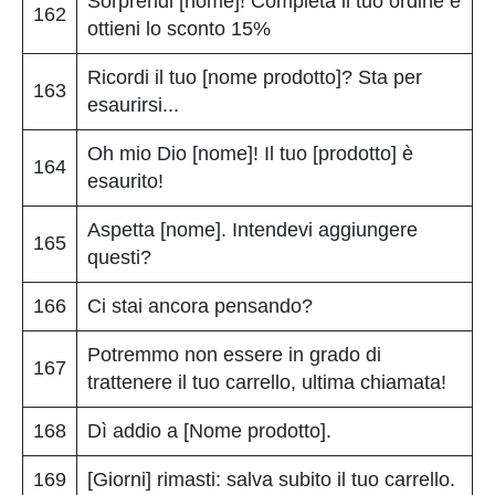
Sorprendi [nome]! Completa il tuo ordine e
162
ottieni lo sconto 15%
Ricordi il tuo [nome prodotto]? Sta per
163
esaurirsi...
Oh mio Dio [nome]! Il tuo [prodotto] è
164
esaurito!
Aspetta [nome]. Intendevi aggiungere
165
questi?
166
Ci stai ancora pensando?
Potremmo non essere in grado di
167
trattenere il tuo carrello, ultima chiamata!
168
Dì addio a [Nome prodotto].
169
[Giorni] rimasti: salva subito il tuo carrello.