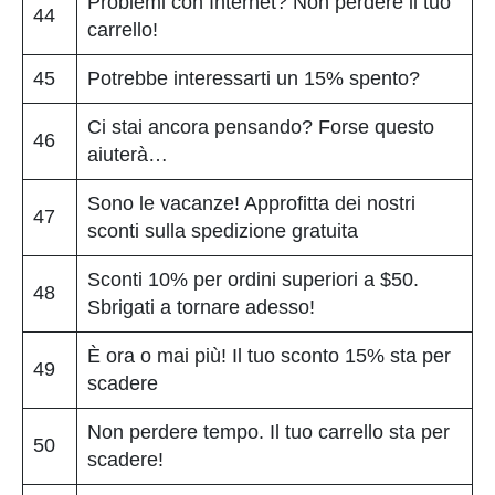
Problemi con Internet? Non perdere il tuo
44
carrello!
45
Potrebbe interessarti un 15% spento?
Ci stai ancora pensando? Forse questo
46
aiuterà…
Sono le vacanze! Approfitta dei nostri
47
sconti sulla spedizione gratuita
Sconti 10% per ordini superiori a $50.
48
Sbrigati a tornare adesso!
È ora o mai più! Il tuo sconto 15% sta per
49
scadere
Non perdere tempo. Il tuo carrello sta per
50
scadere!