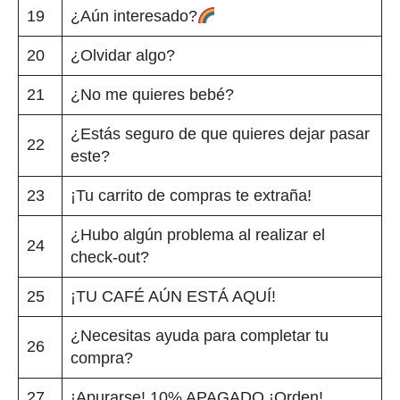
19
¿Aún interesado?
20
¿Olvidar algo?
21
¿No me quieres bebé?
¿Estás seguro de que quieres dejar pasar
22
este?
23
¡Tu carrito de compras te extraña!
¿Hubo algún problema al realizar el
24
check-out?
25
¡TU CAFÉ AÚN ESTÁ AQUÍ!
¿Necesitas ayuda para completar tu
26
compra?
27
¡Apurarse! 10% APAGADO ¡Orden!