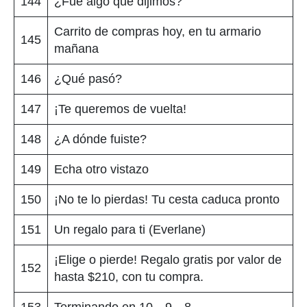
144
¿Fue algo que dijimos?
Carrito de compras hoy, en tu armario
145
mañana
146
¿Qué pasó?
147
¡Te queremos de vuelta!
148
¿A dónde fuiste?
149
Echa otro vistazo
150
¡No te lo pierdas! Tu cesta caduca pronto
151
Un regalo para ti (Everlane)
¡Elige o pierde! Regalo gratis por valor de
152
hasta $210, con tu compra.
153
Terminando en 10…9…8…