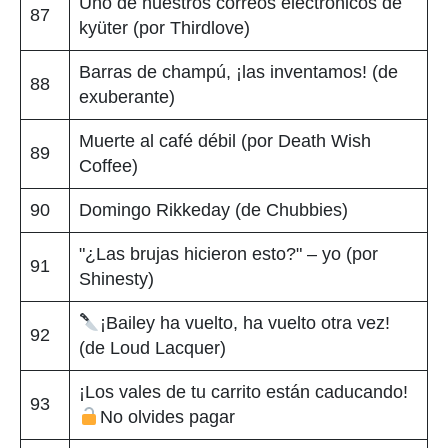
Uno de nuestros correos electrónicos de
87
kyüter (por Thirdlove)
Barras de champú, ¡las inventamos! (de
88
exuberante)
Muerte al café débil (por Death Wish
89
Coffee)
90
Domingo Rikkeday (de Chubbies)
"¿Las brujas hicieron esto?" – yo (por
91
Shinesty)
¡Bailey ha vuelto, ha vuelto otra vez!
92
(de Loud Lacquer)
¡Los vales de tu carrito están caducando!
93
No olvides pagar