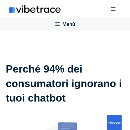
Salta
Menù
al
contenuto
Menù
Perché 94% dei
consumatori ignorano i
tuoi chatbot