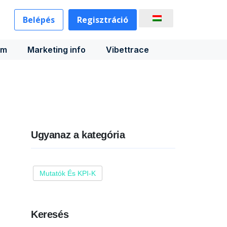
Belépés
Regisztráció
rm
Marketing info
Vibettrace
Ugyanaz a kategória
Mutatók És KPI-K
Keresés