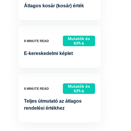
Átlagos kosár (kosár) érték
Mutatók és
KPI-k
E-kereskedelmi képlet
Mutatók és
KPI-k
Teljes útmutató az átlagos
rendelési értékhez