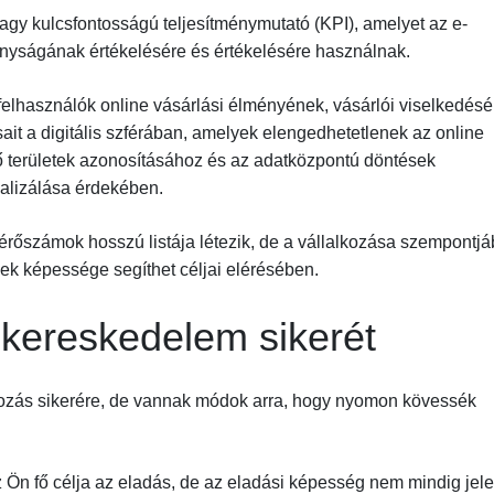
y kulcsfontosságú teljesítménymutató (KPI), amelyet az e-
onyságának értékelésére és értékelésére használnak.
felhasználók online vásárlási élményének, vásárlói viselkedés
it a digitális szférában, amelyek elengedhetetlenek az online
ő területek azonosításához és az adatközpontú döntések
malizálása érdekében.
rőszámok hosszú listája létezik, de a vállalkozása szempontjá
k képessége segíthet céljai elérésében.
kereskedelem sikerét
kozás sikerére, de vannak módok arra, hogy nyomon kövessék
 Ön fő célja az eladás, de az eladási képesség nem mindig jele