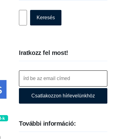
Keresés
Keresés
Iratkozz fel most!
Csatlakozzon hírlevelünkhöz
I-k
További információ:
a