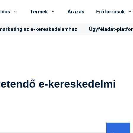
ldás
Termék
Árazás
Erőforrások
 marketing az e-kereskedelemhez
Ügyféladat-platfo
vetendő e-kereskedelmi