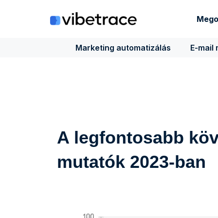
Ugrás
a
Mego
tartalomra
Marketing automatizálás
E-mail
A legfontosabb kö
mutatók 2023-ban