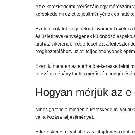
Az e-kereskedelmi mérőszám egy mérőszám vag
kereskedelmi üzlet teljesítményének és haték
Ezek a mutatók segíthetnek nyomon követni a 
és üzleti tevékenységének különböző aspektusa
áruház sikerének megértéséhez, a fejlesztend
meghozatalához. üzleti teljesítményének opti
Ezen túlmenően az elérhető e-kereskedelmi mé
releváns néhány fontos mérőszám megértéséne
Hogyan mérjük az e-
Nincs garancia minden e-kereskedelmi vállal
vállalkozása teljesítményét.
E-kereskedelmi vállalkozás tulajdonosaként az