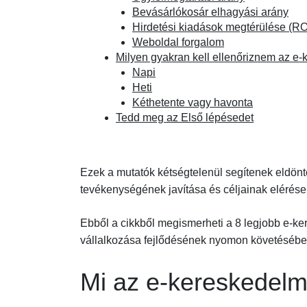
Bevásárlókosár elhagyási arány
Hirdetési kiadások megtérülése (R
Weboldal forgalom
Milyen gyakran kell ellenőriznem az e
Napi
Heti
Kéthetente vagy havonta
Tedd meg az Első lépésedet
Ezek a mutatók kétségtelenül segítenek eldönt
tevékenységének javítása és céljainak elérés
Ebből a cikkből megismerheti a 8 legjobb e-k
vállalkozása fejlődésének nyomon követésébe
Mi az e-kereskedel