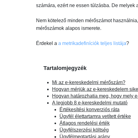
számára, ezért ne essen túlzásba. De melyek 
Nem kötelező minden mérőszámot használnia, 
mérőszámok alapos ismerete.
Érdekel a
a metrikadefiníciók teljes listája
?
Tartalomjegyzék
Mi az e-kereskedelmi mérőszám?
Hogyan mérjük az e-kereskedelem sike
Hogyan határozhatja meg, hogy mely e
A legjobb 8 e-kereskedelmi mutató
Értékesítési konverziós ráta
Ügyfél élettartamra vetített értéke
Átlagos rendelési érték
Ügyfélszerzési költség
Ügyfélmegtartási arány