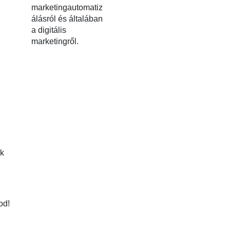
marketingautomatiz
álásról és általában
a digitális
marketingről.
ók
od!