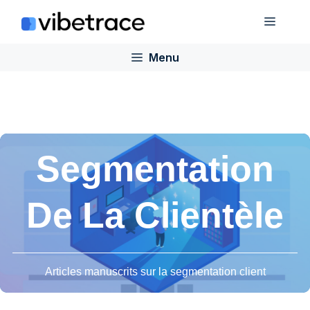
Aller
Menu
au
contenu
Menu
Segmentation
De La Clientèle
Articles manuscrits sur la segmentation client