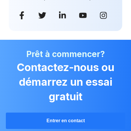
Prêt à commencer?
Contactez-nous ou
démarrez un essai
gratuit
Entrer en contact