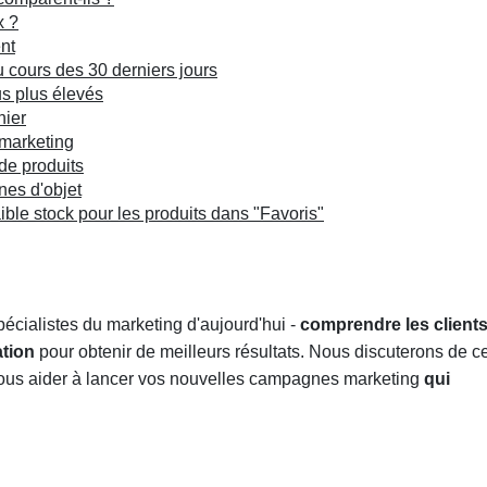
x ?
nt
au cours des 30 derniers jours
us plus élevés
nier
 marketing
de produits
nes d'objet
ible stock pour les produits dans "Favoris"
pécialistes du marketing d'aujourd'hui -
comprendre les client
ation
pour obtenir de meilleurs résultats. Nous discuterons de ce
 vous aider à lancer vos nouvelles campagnes marketing
qui