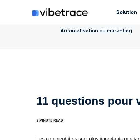
Aller
au
Solution
contenu
Automatisation du marketing
11 questions pour v
Les commentaires sont plus importants que jama