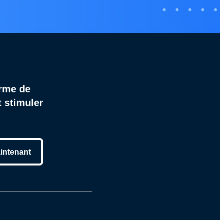
rme de
 stimuler
intenant