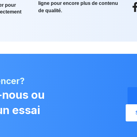
ligne pour encore plus de contenu
er pour
de qualité.
irectement
encer?
-nous ou
n essai