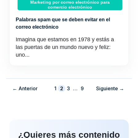
Marketing por correo electrónico para
comercio electrónico
Palabras spam que se deben evitar en el
correo electrónico
Imagina que estamos en 1978 y estás a
las puertas de un mundo nuevo y feliz:
uno...
Página
Página
Página
Página
←
Anterior
1
2
3
…
9
Siguiente
→
¿Quieres más contenido