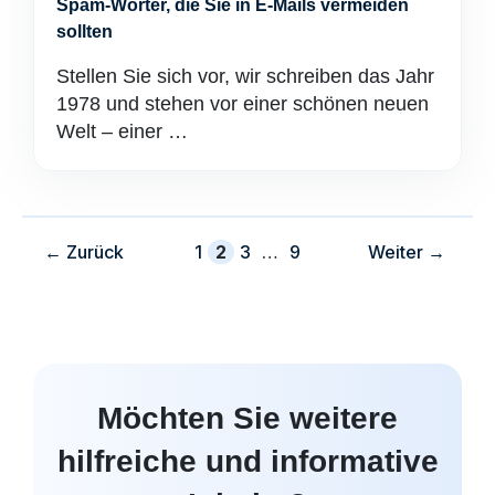
Spam-Wörter, die Sie in E-Mails vermeiden
sollten
Stellen Sie sich vor, wir schreiben das Jahr
1978 und stehen vor einer schönen neuen
Welt – einer …
Buchseite
Buchseite
Buchseite
Buchseite
←
Zurück
1
2
3
…
9
Weiter
→
Möchten Sie weitere
hilfreiche und informative