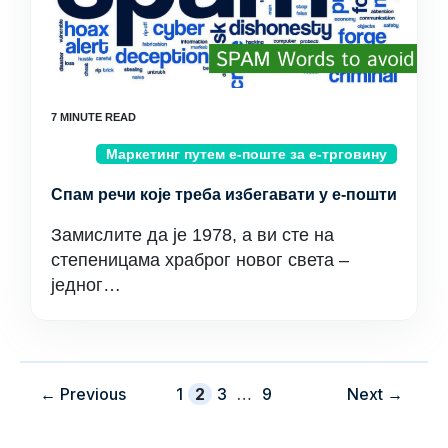
Маркетинг путем е-поште за е-трговину
Спам речи које треба избегавати у е-пошти
Замислите да је 1978, а ви сте на
степеницама храброг новог света –
једног…
Страна
Страна
Страна
Страна
←
Previous
1
2
3
…
9
Next
→