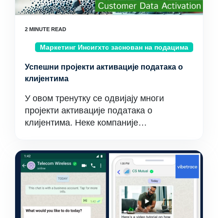
Маркетинг Инсигхтс заснован на подацима
Успешни пројекти активације података о
клијентима
У овом тренутку се одвијају многи
пројекти активације података о
клијентима. Неке компаније…