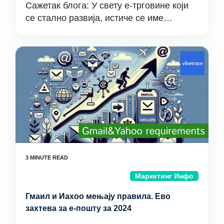
Сажетак блога: У свету е-трговине који
се стално развија, истиче се име…
Маркетинг Инфо
Гмаил и Иахоо мењају правила. Ево
захтева за е-пошту за 2024