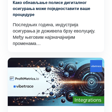
Како обнављање полисе дигиталног
осигурања може поједноставити ваше
процедуре
Последњих година, индустрија
осигурања је доживела брзу еволуцију.
Међу његовим најзначајнијим
променама…