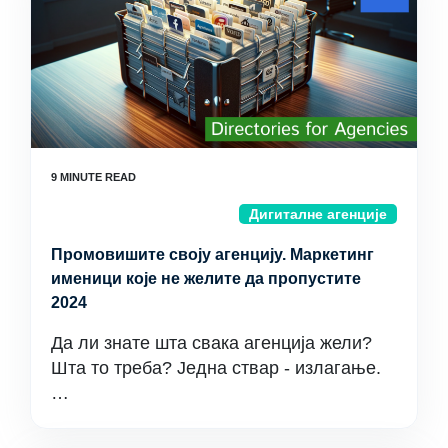
Дигиталне агенције
Промовишите своју агенцију. Маркетинг
именици које не желите да пропустите
2024
Да ли знате шта свака агенција жели?
Шта то треба? Једна ствар - излагање.
…