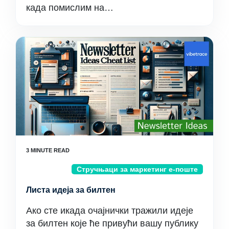
када помислим на…
Стручњаци за маркетинг е-поште
Листа идеја за билтен
Ако сте икада очајнички тражили идеје
за билтен које ће привући вашу публику