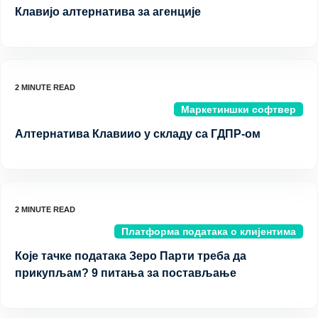
Клавијо алтернатива за агенције
Маркетиншки софтвер
Алтернатива Клавиио у складу са ГДПР-ом
Платформа података о клијентима
Које тачке података Зеро Парти треба да
прикупљам? 9 питања за постављање