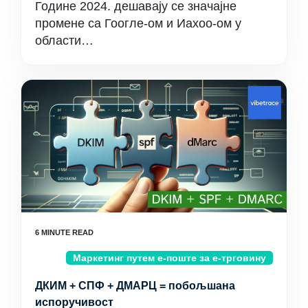
Године 2024. дешавају се значајне
промене са Гоогле-ом и Иахоо-ом у
области…
Маркетинг путем е-поште за е-трговину
ДКИМ + СПФ + ДМАРЦ = побољшана
испоручивост