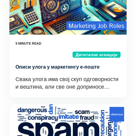
Дигиталне агенције
Описи улога у маркетингу е-поште
Свака улога има свој скуп одговорности
и вештина, али све оне доприносе…