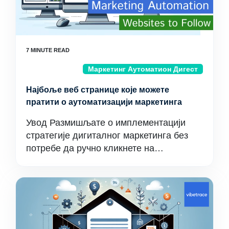
Маркетинг Аутоматион Дигест
Најбоље веб странице које можете
пратити о аутоматизацији маркетинга
Увод Размишљате о имплементацији
стратегије дигиталног маркетинга без
потребе да ручно кликнете на…