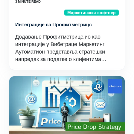
Маркетиншки софтвер
Интеграције са Профитметрицс
Додавање Профитметрицс.ио као
интеграције у Вибетраце Маркетинг
Аутоматион представља стратешки
напредак за податке о клијентима…