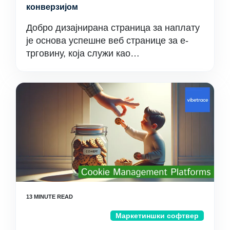
конверзијом
Добро дизајнирана страница за наплату
је основа успешне веб странице за е-
трговину, која служи као…
Маркетиншки софтвер