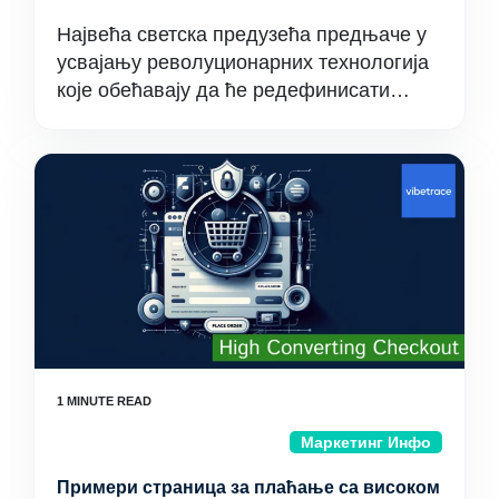
Највећа светска предузећа предњаче у
усвајању револуционарних технологија
које обећавају да ће редефинисати…
Маркетинг Инфо
Примери страница за плаћање са високом