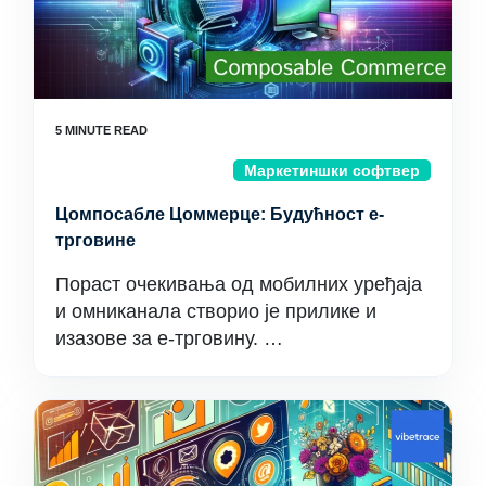
Маркетиншки софтвер
Цомпосабле Цоммерце: Будућност е-
трговине
Пораст очекивања од мобилних уређаја
и омниканала створио је прилике и
изазове за е-трговину. …