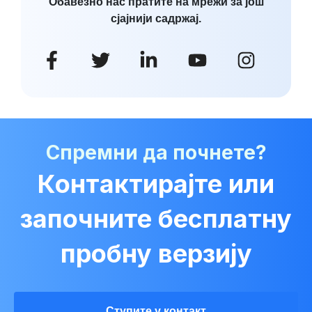
Обавезно нас пратите на мрежи за још
сјајнији садржај.
Спремни да почнете?
Контактирајте или
започните бесплатну
пробну верзију
Ступите у контакт