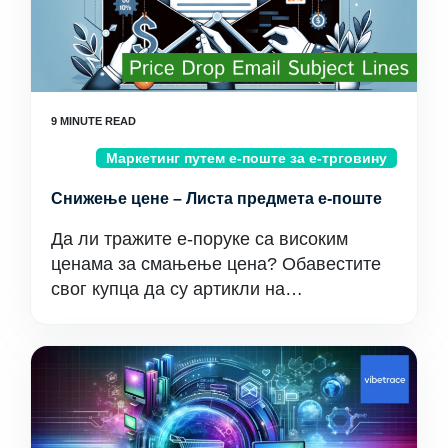
Маркетинг путем е-поште за е-трговину
Снижење цене – Листа предмета е-поште
Да ли тражите е-поруке са високим
ценама за смањење цена? Обавестите
свог купца да су артикли на…