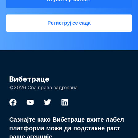
Региструј се сада
Вибетраце
©2026 Сва права задржана.
Сазнајте како Вибетраце вхите лабел
платформа може да подстакне раст
ваше агенције