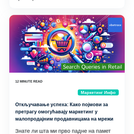
Маркетинг Инфо
Откључавање успеха: Како појмови за
претрагу омогућавају маркетинг у
малопродајним продавницама на мрежи
Знате ли шта ми прво падне на памет