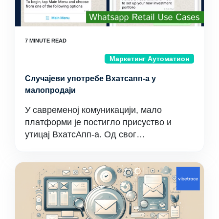
Маркетинг Аутоматион
Случајеви употребе Вхатсапп-а у
малопродаји
У савременој комуникацији, мало
платформи је постигло присуство и
утицај ВхатсАпп-а. Од свог…