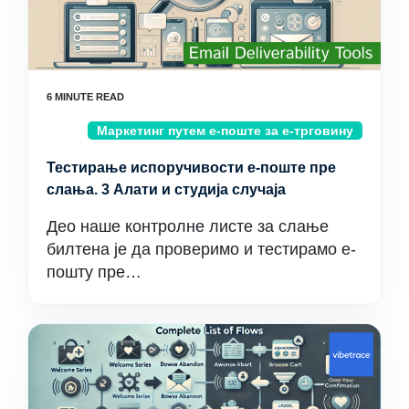
Маркетинг путем е-поште за е-трговину
Тестирање испоручивости е-поште пре
слања. 3 Алати и студија случаја
Део наше контролне листе за слање
билтена је да проверимо и тестирамо е-
пошту пре…