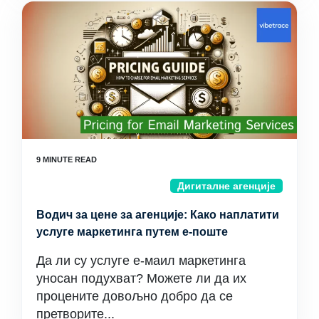
Дигиталне агенције
Водич за цене за агенције: Како наплатити
услуге маркетинга путем е-поште
Да ли су услуге е-маил маркетинга
уносан подухват? Можете ли да их
процените довољно добро да се
претворите...