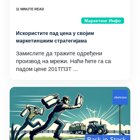
Маркетинг Инфо
Искористите пад цена у својим
маркетиншким стратегијама
Замислите да тражите одређени
производ на мрежи. Наћи ћете га са
падом цене 201ТП3Т ...