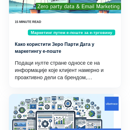
Маркетинг путем е-поште за е-трговину
Како користити Зеро Парти Дата у
маркетингу е-поште
Подаци нулте стране односе се на
информације које клијент намерно и
проактивно дели са брендом,…