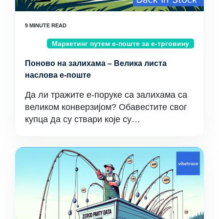
Маркетинг путем е-поште за е-трговину
Поново на залихама – Велика листа
наслова е-поште
Да ли тражите е-поруке са залихама са
великом конверзијом? Обавестите свог
купца да су ствари које су…